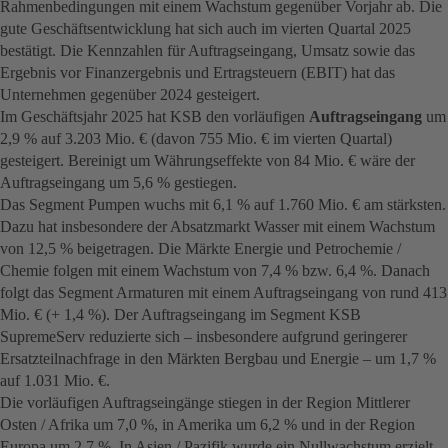
Rahmenbedingungen mit einem Wachstum gegenüber Vorjahr ab. Die
gute Geschäftsentwicklung hat sich auch im vierten Quartal 2025
bestätigt. Die Kennzahlen für Auftragseingang, Umsatz sowie das
Ergebnis vor Finanzergebnis und Ertragsteuern (EBIT) hat das
Unternehmen gegenüber 2024 gesteigert.
Im Geschäftsjahr 2025 hat KSB den vorläufigen
Auftragseingang
um
2,9 % auf 3.203 Mio. € (davon 755 Mio. € im vierten Quartal)
gesteigert. Bereinigt um Währungseffekte von 84 Mio. € wäre der
Auftragseingang um 5,6 % gestiegen.
Das Segment Pumpen wuchs mit 6,1 % auf 1.760 Mio. € am stärksten.
Dazu hat insbesondere der Absatzmarkt Wasser mit einem Wachstum
von 12,5 % beigetragen. Die Märkte Energie und Petrochemie /
Chemie folgen mit einem Wachstum von 7,4 % bzw. 6,4 %. Danach
folgt das Segment Armaturen mit einem Auftragseingang von rund 413
Mio. € (+ 1,4 %). Der Auftragseingang im Segment KSB
SupremeServ reduzierte sich – insbesondere aufgrund geringerer
Ersatzteilnachfrage in den Märkten Bergbau und Energie – um 1,7 %
auf 1.031 Mio. €.
Die vorläufigen Auftragseingänge stiegen in der Region Mittlerer
Osten / Afrika um 7,0 %, in Amerika um 6,2 % und in der Region
Europa um 2,7 %. In Asien / Pazifik wurde ein Nullwachstum erzielt.