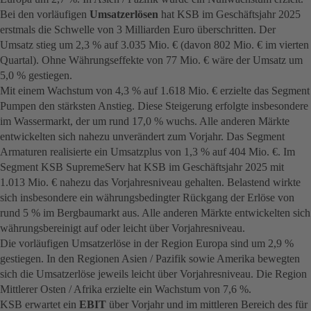
Bei den vorläufigen
Umsatzerlösen
hat KSB im Geschäftsjahr 2025
erstmals die Schwelle von 3 Milliarden Euro überschritten. Der
Umsatz stieg um 2,3 % auf 3.035 Mio. € (davon 802 Mio. € im vierten
Quartal). Ohne Währungseffekte von 77 Mio. € wäre der Umsatz um
5,0 % gestiegen.
Mit einem Wachstum von 4,3 % auf 1.618 Mio. € erzielte das Segment
Pumpen den stärksten Anstieg. Diese Steigerung erfolgte insbesondere
im Wassermarkt, der um rund 17,0 % wuchs. Alle anderen Märkte
entwickelten sich nahezu unverändert zum Vorjahr. Das Segment
Armaturen realisierte ein Umsatzplus von 1,3 % auf 404 Mio. €. Im
Segment KSB SupremeServ hat KSB im Geschäftsjahr 2025 mit
1.013 Mio. € nahezu das Vorjahresniveau gehalten. Belastend wirkte
sich insbesondere ein währungsbedingter Rückgang der Erlöse von
rund 5 % im Bergbaumarkt aus. Alle anderen Märkte entwickelten sich
währungsbereinigt auf oder leicht über Vorjahresniveau.
Die vorläufigen Umsatzerlöse in der Region Europa sind um 2,9 %
gestiegen. In den Regionen Asien / Pazifik sowie Amerika bewegten
sich die Umsatzerlöse jeweils leicht über Vorjahresniveau. Die Region
Mittlerer Osten / Afrika erzielte ein Wachstum von 7,6 %.
KSB erwartet ein
EBIT
über Vorjahr und im mittleren Bereich des für