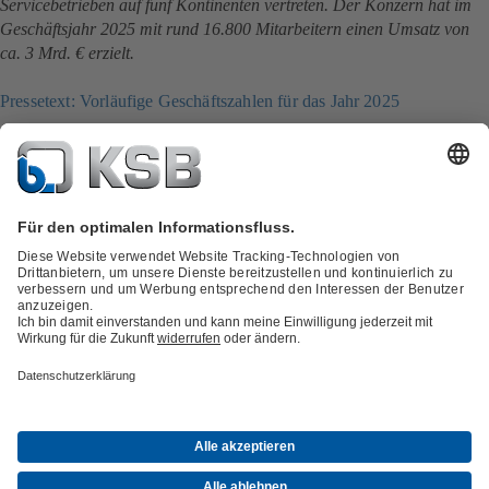
Servicebetrieben auf fünf Kontinenten vertreten. Der Konzern hat im
Geschäftsjahr 2025 mit rund 16.800 Mitarbeitern einen Umsatz von
ca. 3 Mrd. € erzielt.
Pressetext: Vorläufige Geschäftszahlen für das Jahr 2025
Alle Stellenangebote
Presse & Aktuelles
Innovation
Social Media
Petrochemie und Chemie
Energie
Allgemeine Industrie