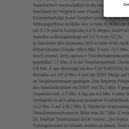
SupremeServ erwirtschaftete in den ersten drei Quart
Wachstum im Vergleich zum Vorjahr. Der vergleichsw
Ersatzteilaufträge in der Vorjahresperiode in den M
Währungseffekte in Höhe von 14 Mio. €. Während die
um 5,1 % und in Europa um 3,4 % stiegen, belief si
Amerika währungsbedingt auf 3,1 % bzw. 0,5 %.
In den ersten drei Quartalen 2025 erzielte KSB ein
E
dritten Quartal (Vorjahr 188,8 Mio. € bzw. 72,5 Mio.
durch externe, nicht operative Transformationskos
gegenüber 7,5 Mio. € in der Vorjahresperiode. Darüb
6,0 Mio. € aus. Bereinigt um den SAP S/4HANA-Son
Monaten auf 207,0 Mio. € und die EBIT-Marge auf 
im Vorjahreszeitraum gesteigert. Das Segment Pumpen
den Standardmärkten ein EBIT von 50,5 Mio. € geg
Armaturen mit -2,5 Mio. € lag um 4,4 Mio. € unte
verringerte es sich aufgrund geringerer Ersatzteilv
12,2 Mio. € auf 138,2 Mio. €. Sämtliche Segmente
Transformationskosten in Höhe von 20,7 Mio. € belas
Dr. Stephan Timmermann blickt voraus: „Der Fokus für
Auftragsbestand zu Umsatz werden zu lassen. Trotz