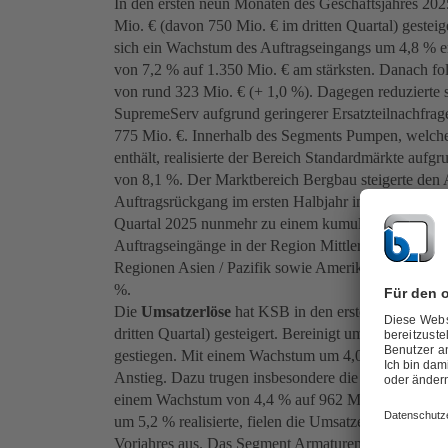
In den ersten neun Monaten des Geschäftsjahres 2
Mio. € (davon 750 Mio. € im dritten Quartal) gestei
sich ein Wachstum des Auftragseingangs um 4,8 % 
von 7,2 % auf 1.350 Mio. € am stärksten. Danach f
von rund 323 Mio. € (+ 1,0 %). Dagegen reduzierte
SupremeServ aufgrund geringerer Ersatzteilnachfra
775 Mio. €. Innerhalb des Segments Pumpen, welche
enthält, realisierte der Bereich Standardmärkte au
von 8,1 %. Der Marktbereich Bergbau steigerte den
Auftragsrückgang im ersten Halbjahr im Marktbereich
Quartal 2025 nunmehr zu einem kumulierten Anstieg
Auftragseingänge in der Region Mittlerer Osten / Af
Regionen Asien / Pazifik sowie Amerika verzeichne
%.
Die
Umsatzerlöse
hat KSB in den ersten drei Quart
dritten Quartal) gesteigert. Bereinigt um den Währ
gestiegen. Mit einem Wachstum um 4,0 % auf 1.180 
Anstieg. Dazu trugen insbesondere die Standardmär
einem Wachstum von 4,4 % auf 962 Mio. € bei. Wäh
um 5,2 % realisierte, fielen die Umsatzerlöse im Ma
Vorjahres aus. Das Segment Armaturen realisierte e