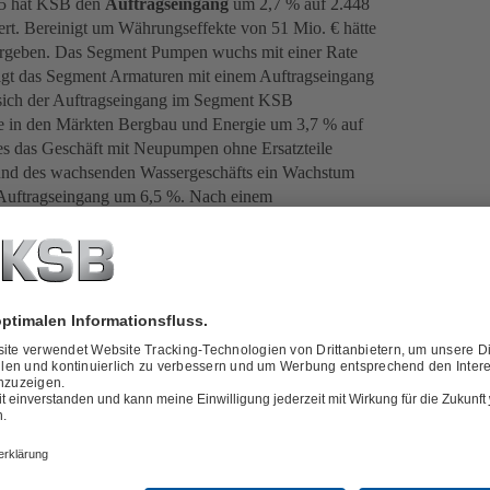
025 hat KSB den
Auftragseingang
um 2,7 % auf 2.448
gert. Bereinigt um Währungseffekte von 51 Mio. € hätte
ergeben. Das Segment Pumpen wuchs mit einer Rate
olgt das Segment Armaturen mit einem Auftragseingang
 sich der Auftragseingang im Segment KSB
ge in den Märkten Bergbau und Energie um 3,7 % auf
s das Geschäft mit Neupumpen ohne Ersatzteile
fgrund des wachsenden Wassergeschäfts ein Wachstum
 Auftragseingang um 6,5 %. Nach einem
 Energie führten größere Einzelaufträge im dritten
 für die ersten neun Monate von 2,7 %. Die
rika stiegen um 9,2 %, in Europa um 2,3 %. Die
ten währungsbedingt ein Wachstum von 2,5 % bzw. 2,0
alen um 2,8 % auf 2.233 Mio. € (davon 768 Mio. € im
ungseffekt von 45 Mio. € wäre der Umsatz um 4,9 %
Mio. € erzielte das Segment Pumpen den stärksten
kte aufgrund des wachsenden Wassergeschäfts mit
rend der Marktbereich Energie einen Umsatzanstieg
rktbereich Bergbau mit -3,8 % etwas unterhalb des
in Umsatzplus von 2,9 % auf 304 Mio. €. KSB