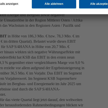
alen 2025 mit 749 Mio. € (+1,0 %) nur ein leichtes
eise geringe Anstieg ist bedingt durch größere
ärkten Energie und Bergbau sowie negativer
 Umsatzerlöse in der Region Mittlerer Osten / Afrika
ch das Wachstum in den Regionen Asien / Pazifik und
BIT
in Höhe von 186,3 Mio. € bzw. 78,3 Mio. € im
 € im dritten Quartal). Belastet wurde dieses EBIT
ten für SAP S/4HANA in Höhe von 20,7 Mio. €
er hinaus wirkten sich negative Währungseffekte mit
dereffekt hat KSB das EBIT in den ersten neun
9,3 % gegenüber einer vergleichbaren Marge von 9,0 %
 erzielte vor allem aufgrund der Ergebnissteigerung in
enüber 36,5 Mio. € im Vorjahr. Das EBIT im Segment
r dem Vorjahreswert. Im Segment KSB SupremeServ
erkäufe im Bergbau- und Energiemarkt im Jahr 2025 um
rgebnisse sind durch die SAP S/4HANA-
tet.
 das vierte Quartal liegt jetzt darauf, den weltweiten
 der herausfordernden Rahmenbedingungen blicken wir