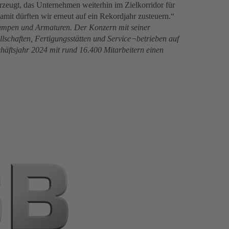
rzeugt, das Unternehmen weiterhin im Zielkorridor für
mit dürften wir erneut auf ein Rekordjahr zusteuern.“
 Pumpen und Armaturen. Der Konzern mit seiner
ellschaften, Fertigungsstätten und Service¬betrieben auf
häftsjahr 2024 mit rund 16.400 Mitarbeitern einen
(öffnet
in
einem
neuen
Tab)