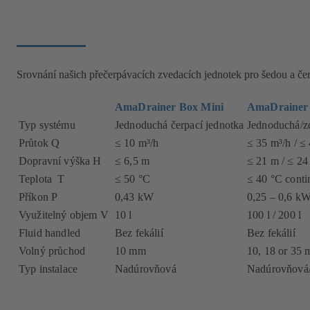
Srovnání našich přečerpávacích zvedacích jednotek pro šedou a č
AmaDrainer Box Mini
AmaDrainer
Typ systému
Jednoduchá čerpací jednotka
Jednoduchá/zd
Průtok Q
≤ 10 m³/h
≤ 35 m³/h / ≤
Dopravní výška H
≤ 6,5 m
≤ 21 m / ≤ 24
Teplota T
≤ 50 °C
≤ 40 °C conti
Příkon P
0,43 kW
0,25 – 0,6 k
Využitelný objem V
10 l
100 l / 200 l
Fluid handled
Bez fekálií
Bez fekálií
Volný průchod
10 mm
10, 18 or 35
Typ instalace
Nadúrovňová
Nadúrovňová