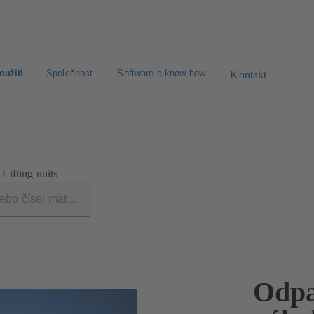
oužití
Společnost
Software a know-how
Kontakt
dimenzování
Zprávy
Lifting units
Odpa