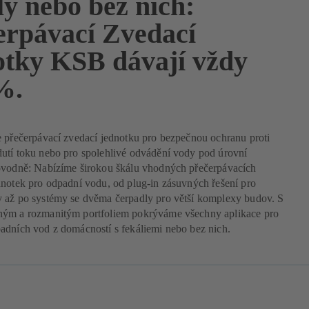
ly nebo bez nich:
erpávací Zvedací
otky KSB dávají vždy
%.
e přečerpávací zvedací jednotku pro bezpečnou ochranu proti
utí toku nebo pro spolehlivé odvádění vody pod úrovní
ovodně: Nabízíme širokou škálu vhodných přečerpávacích
dnotek pro odpadní vodu, od plug-in zásuvných řešení pro
 až po systémy se dvěma čerpadly pro větší komplexy budov. S
ým a rozmanitým portfoliem pokrýváme všechny aplikace pro
adních vod z domácností s fekáliemi nebo bez nich.