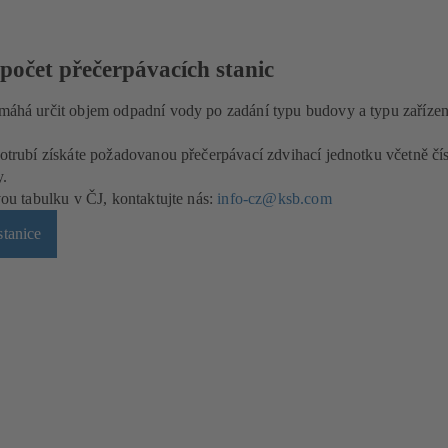
očet přečerpávacích stanic
áhá určit objem odpadní vody po zadání typu budovy a typu zařízen
trubí získáte požadovanou přečerpávací zdvihací jednotku včetně čís
y.
ou tabulku v ČJ, kontaktujte nás:
info-cz@ksb.com
stanice