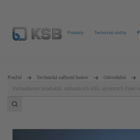
Produkty
Technické služby
P
Najít standardní výrobek
BIM a CAD
Nástroje pro 
Použití
Technická zařízení budov
Odvodnění
Rozsah
vyhledávání
Rozsah
vyhledávání