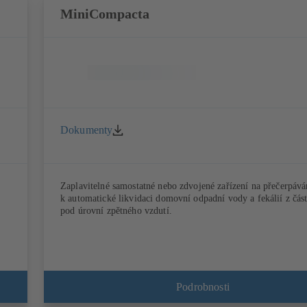
MiniCompacta
Dokumenty
Zaplavitelné samostatné nebo zdvojené zařízení na přečerpáván
k automatické likvidaci domovní odpadní vody a fekálií z čás
pod úrovní zpětného vzdutí.
Podrobnosti