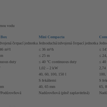
ernou vodu
 Box
Mini Compacta
Com
vojená čerpací jednotka
Jednoduchá/zdvojená čerpací jednotka
Jedn
 46 m³/l
≤ 36 m³/h
≤ 14
 m
≤ 25 m
≤ 24
nuous duty
≤ 40 °C continuous duty
≤ 40
W
1,02 – 2 kW
2,74
40, 60, 100, 150 l
100,
S fekáliemi
S fe
 mm
40, 65 mm
65, 
/Podúrovňová
Nadúrovňová (plně zaplavitelná)
Nadú