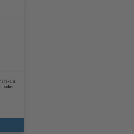
í fekálií,
tí budov