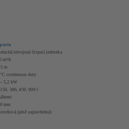
pacta
oduchá/zdvojená čerpací jednotka
5 m³/h
,5 m
 °C continuous duty
 – 5,2 kW
 150, 300, 450, 900 l
káliemi
80 mm
rovňová (plně zaplavitelná)