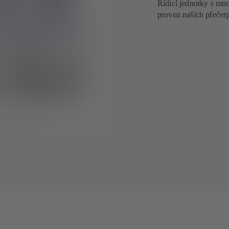
Řídicí jednotky s mn
provoz našich přečer