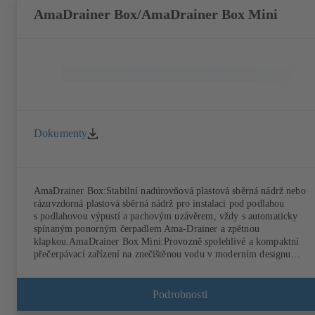
AmaDrainer Box/AmaDrainer Box Mini
Dokumenty
AmaDrainer Box:Stabilní nadúrovňová plastová sběrná nádrž nebo
rázuvzdorná plastová sběrná nádrž pro instalaci pod podlahou
s podlahovou výpustí a pachovým uzávěrem, vždy s automaticky
spínaným ponorným čerpadlem Ama-Drainer a zpětnou
klapkou.AmaDrainer Box Mini:Provozně spolehlivé a kompaktní
přečerpávací zařízení na znečištěnou vodu v moderním designu
s hygienickým filtrem z aktivního uhlí a připojením ke sprše ve
standardu, podle EN 12050-2.
Podrobnosti