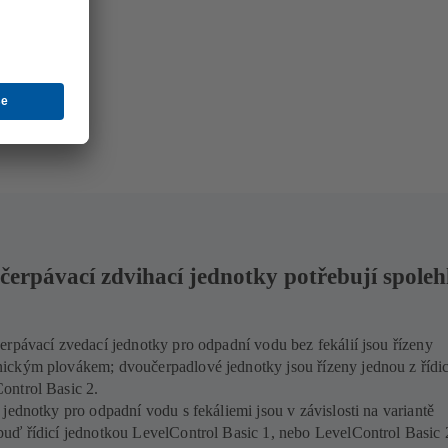
čerpávací zdvihací jednotky potřebují spoleh
.
rpávací zvedací jednotky pro odpadní vodu bez fekálií jsou řízeny
ckým plovákem; dvoučerpadlové jednotky jsou řízeny jednou z řídi
ontrol Basic 2.
jednotky pro odpadní vodu s fekáliemi jsou v závislosti na variantě
uď řídicí jednotkou LevelControl Basic 1, nebo LevelControl Basic 