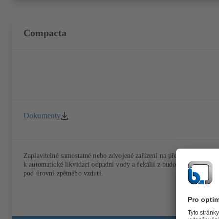
Compacta
Dokumenty
Zaplavitelné samostatné nebo zdvojené zařízení na přečerpávání fekál
k automatické likvidaci odpadní vody a fekálií z budov a částí budov
pod úrovní zpětného vzdutí.