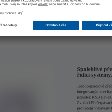
Spolehlivé pře
řídicí systémy
Jednočerpadlové přeče
integrovaným mechani
jednotek KSB LevelC
Zvedací Přečerpávací 
provedení vybaveny b