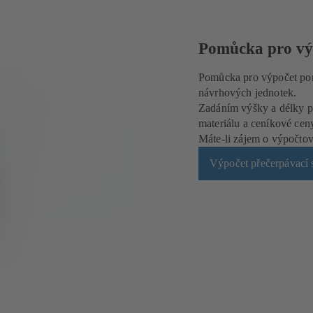
Pomůcka pro výp
Pomůcka pro výpočet pom
návrhových jednotek.
Zadáním výšky a délky po
materiálu a ceníkové cen
Máte-li zájem o výpočtov
Výpočet přečerpávací 