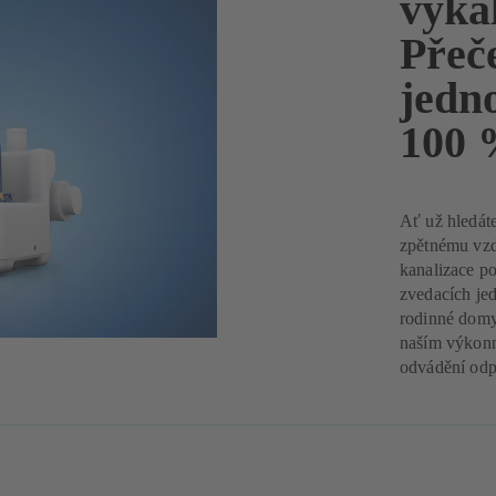
výka
Přeč
jedn
100 
Ať už hledát
zpětnému vzd
kanalizace p
zvedacích je
rodinné domy
naším výkonn
odvádění odp