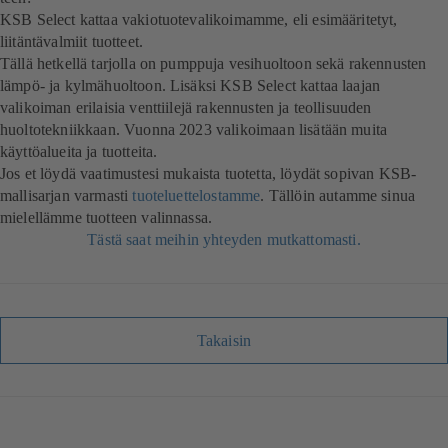
KSB Select kattaa vakiotuotevalikoimamme, eli esimääritetyt,
liitäntävalmiit tuotteet.
Tällä hetkellä tarjolla on pumppuja vesihuoltoon sekä rakennusten
lämpö- ja kylmähuoltoon. Lisäksi KSB Select kattaa laajan
valikoiman erilaisia venttiilejä rakennusten ja teollisuuden
huoltotekniikkaan. Vuonna 2023 valikoimaan lisätään muita
käyttöalueita ja tuotteita.
Jos et löydä vaatimustesi mukaista tuotetta, löydät sopivan KSB-
mallisarjan varmasti
tuoteluettelostamme
. Tällöin autamme sinua
mielellämme tuotteen valinnassa.
Tästä saat meihin yhteyden mutkattomasti.
Takaisin