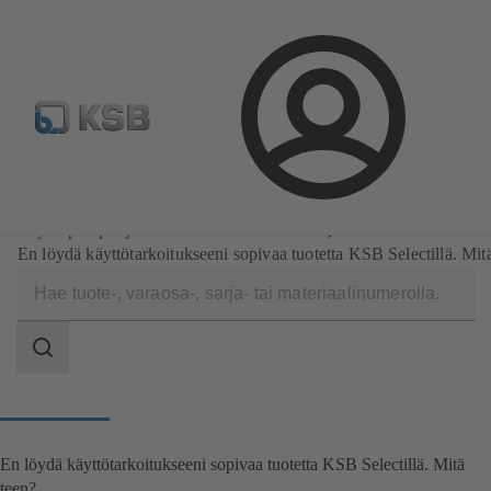
Valitse pumput ja venttiilit
Konfiguroi tuote
Sosiaaline
Kirjaudu
Ohjelmisto ja osaaminen
Suunnittelutyökalut
Löydä pumput ja venttiilit KSB Selectillä
En löydä käyttötarkoitukseeni sopivaa tuotetta KSB Selectillä. Mit
Haun
laajuus
Haun
laajuus
En löydä käyttötarkoitukseeni sopivaa tuotetta KSB Selectillä. Mitä
teen?