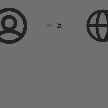
登录
购
物
车