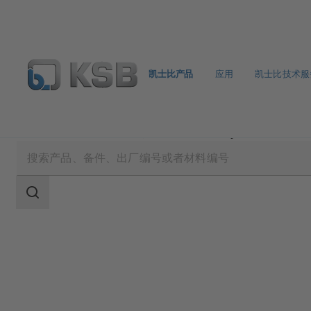
凯士比产品
应用
凯士比技术服
凯士比产品
产品目录
DeltaCompact
搜
索
范
围
搜
索
范
围