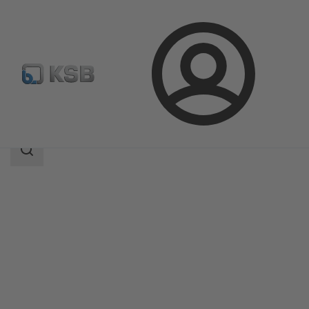
登
凯士比产品
产品目录
BOA-R
录
搜
索
范
围
搜
索
范
围