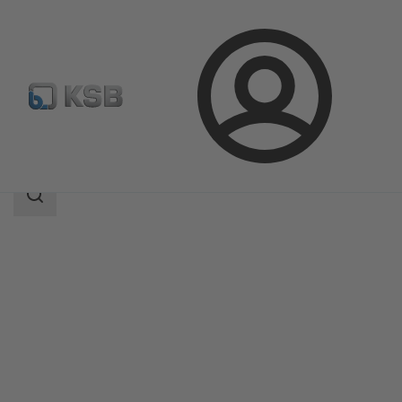
登
凯士比产品
产品目录
MAMMOUTH
录
搜
索
范
围
搜
索
范
围