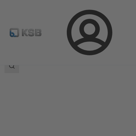
登
凯士比产品
产品目录
SISTO-RSK
录
搜
索
范
围
搜
索
范
围