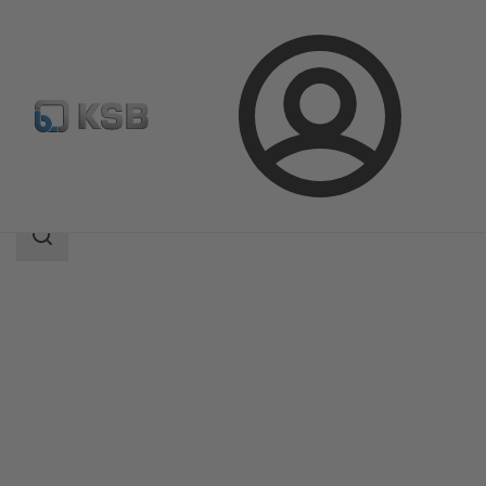
登
凯士比产品
产品目录
NORI 40 ZYLB/ZYSB
录
搜
索
范
围
搜
索
范
围