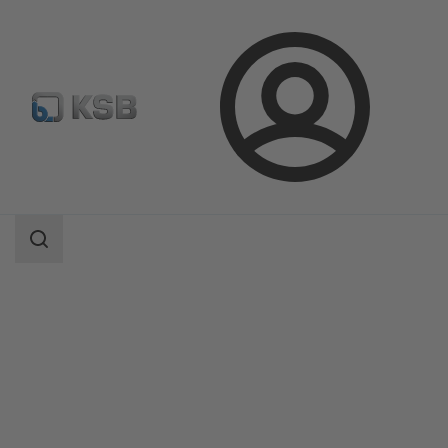
登
凯士比产品
产品目录
录
BOA-Control/ BOA‑Control IMS
搜
索
范
围
搜
索
范
围