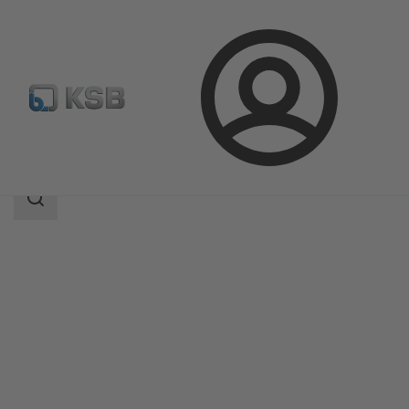
登
凯士比产品
产品目录
MIL 35500
录
搜
索
范
围
搜
索
范
围