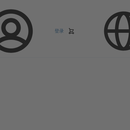
登录
购
物
车