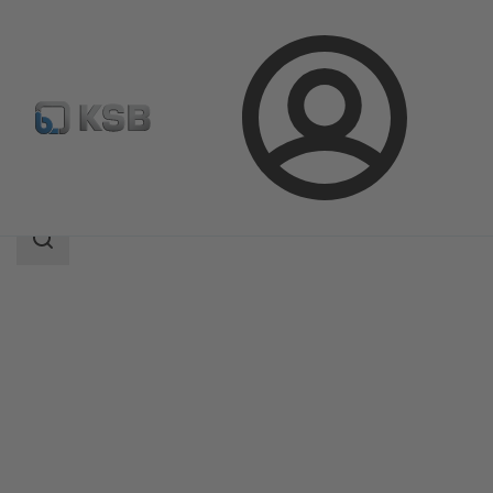
登
凯士比产品
产品目录
ECOLINE GTB 150-600
录
搜
索
范
围
搜
索
范
围