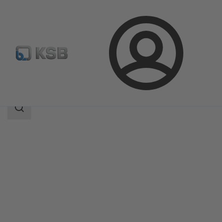
登
凯士比产品
产品目录
ECOLINE GTC 150-600
录
搜
索
范
围
搜
索
范
围