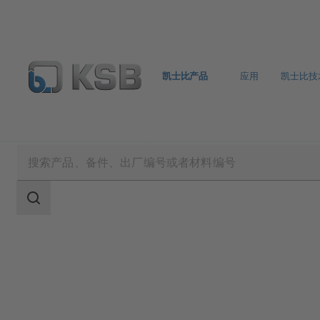
凯士比产品
应用
凯士比技
凯士比产品
产品目录
ECOLINE GTB 800
搜
索
范
围
搜
索
范
围