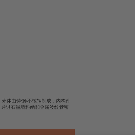
SW)，壳体由铸钢/不锈钢制成，内构件
，通过石墨填料函和金属波纹管密