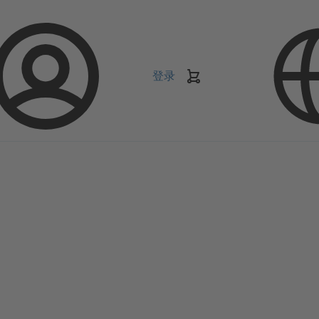
登录
购
物
车