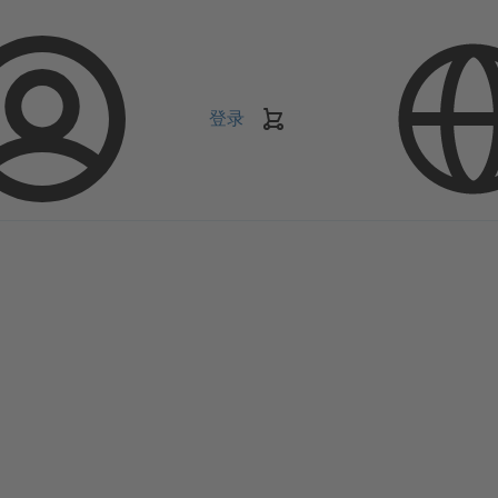
登录
购
物
车