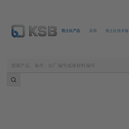
凯士比产品
应用
凯士比技术服
凯士比产品
产品目录
Amaline
搜
索
范
围
搜
索
范
围