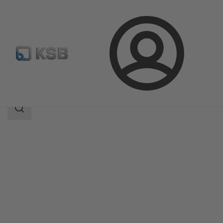
登
凯士比产品
产品目录
Rotex
录
搜
索
范
围
搜
索
范
围