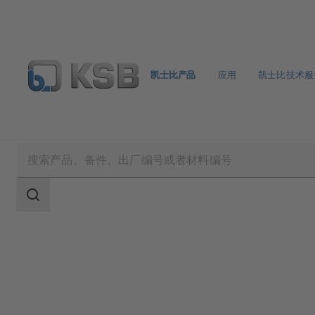
凯士比产品
应用
凯士比技术服
凯士比产品
产品目录
INVCP
搜
索
范
围
搜
索
范
围