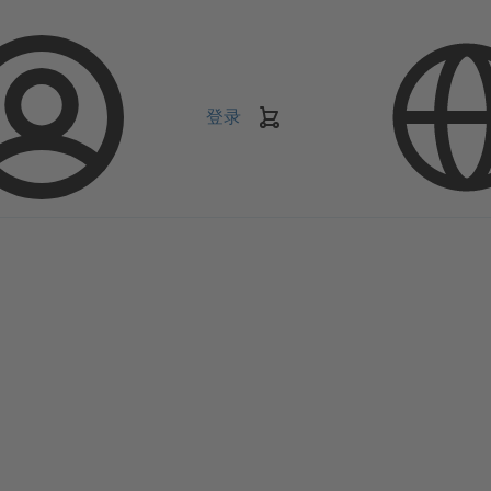
登录
购
物
车