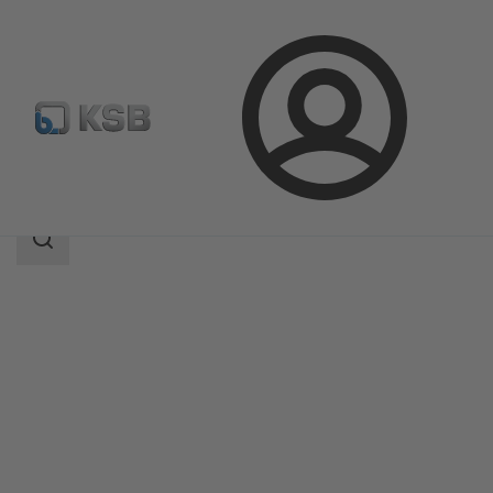
登
凯士比产品
产品目录
Magnochem-Bloc
录
搜
索
范
围
搜
索
范
围