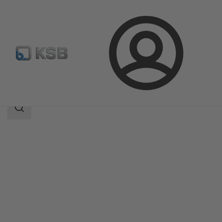
登
凯士比产品
产品目录
LUVm
录
搜
索
范
围
搜
索
范
围