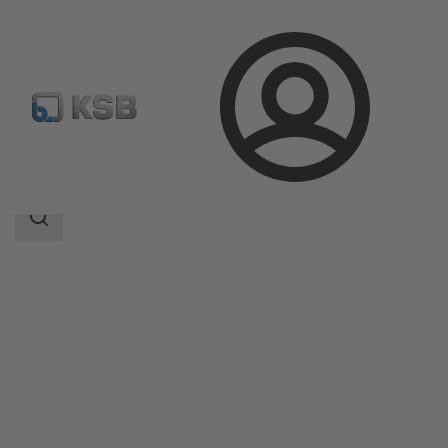
登
凯士比产品
产品目录
EtaLine Pro
录
搜
索
范
围
搜
索
范
围