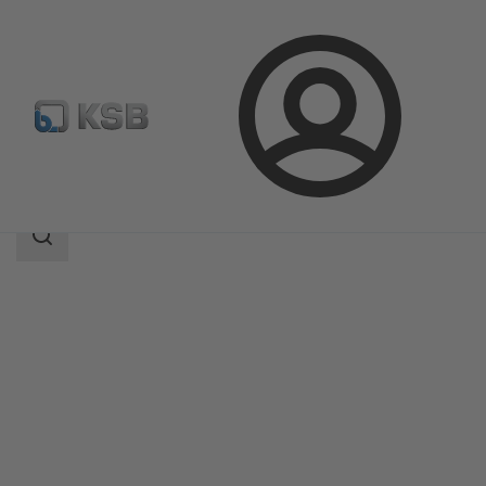
登
凯士比产品
产品目录
CalioTherm S Pro
录
搜
索
范
围
搜
索
范
围