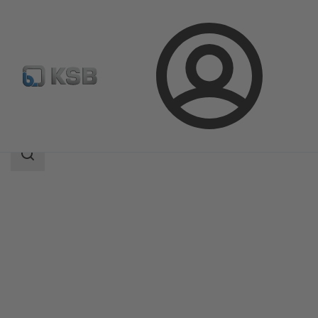
登
凯士比产品
产品目录
Calio Pro Plus
录
搜
索
范
围
搜
索
范
围