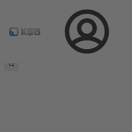
登
凯士比产品
产品目录
CPKN
录
搜
索
范
围
搜
索
范
围