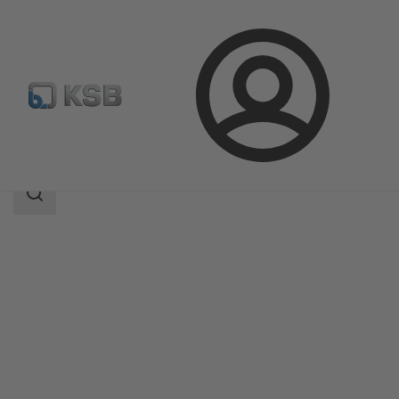
登
凯士比产品
产品目录
AU Monobloc
录
搜
索
范
围
搜
索
范
围