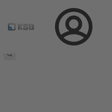
登
凯士比产品
产品目录
MultiTec Plus
录
搜
索
范
围
搜
索
范
围