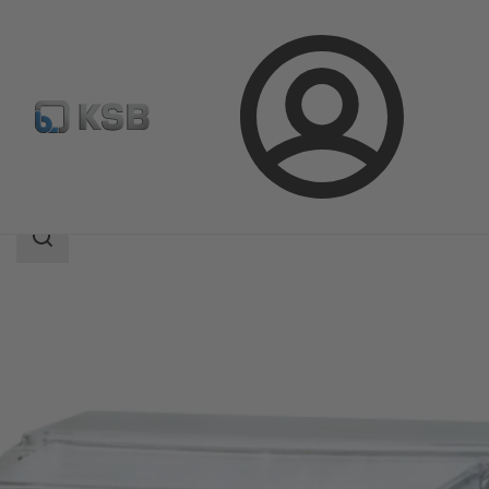
登
凯士比产品
产品目录
UPA Control
录
搜
索
范
围
搜
索
范
围