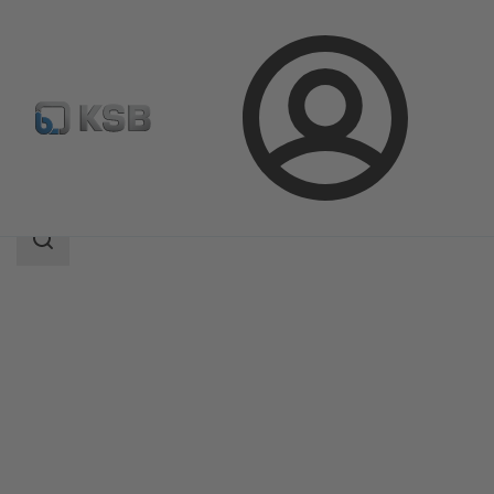
登
凯士比产品
产品目录
KTS52
录
搜
索
范
围
搜
索
范
围