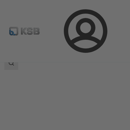
登
凯士比产品
产品目录
4STK
录
搜
索
范
围
搜
索
范
围