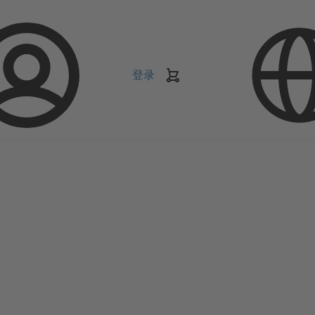
登录
购
物
车