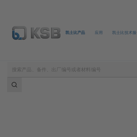
凯士比产品
应用
凯士比技术服
凯士比产品
产品目录
5B
搜
索
范
围
搜
索
范
围