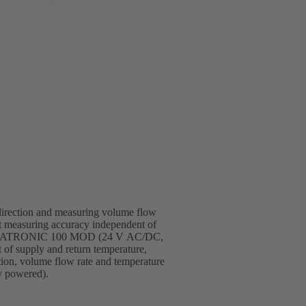
 direction and measuring volume flow
ant measuring accuracy independent of
 of BOATRONIC 100 MOD (24 V AC/DC,
 of supply and return temperature,
tion, volume flow rate and temperature
y powered).