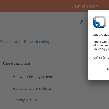
Chọn sản phẩm
Phụ tùng
Xem tất cả tài liệu và tải xuống
Ứng dụng chính
Hot-water heating systems
Air-conditioning systems
Cooling circuits