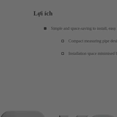
Lợi ích
Simple and space-saving to install, eas
Compact measuring pipe design
Installation space minimised 