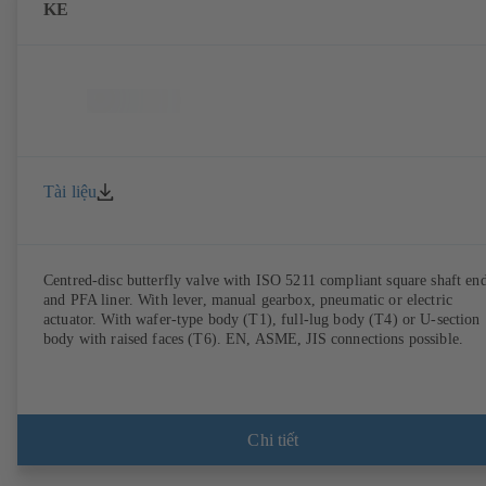
KE
Tài liệu
Centred-disc butterfly valve with ISO 5211 compliant square shaft en
and PFA liner. With lever, manual gearbox, pneumatic or electric
actuator. With wafer-type body (T1), full-lug body (T4) or U-section
body with raised faces (T6). EN, ASME, JIS connections possible.
Chi tiết