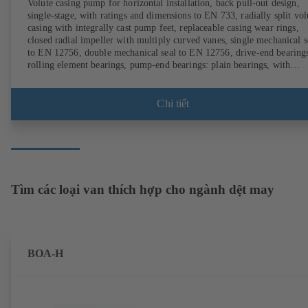
Volute casing pump for horizontal installation, back pull-out design,
single-stage, with ratings and dimensions to EN 733, radially split vol
casing with integrally cast pump feet, replaceable casing wear rings,
closed radial impeller with multiply curved vanes, single mechanical s
to EN 12756, double mechanical seal to EN 12756, drive-end bearing
rolling element bearings, pump-end bearings: plain bearings, with
magnetless KSB SuPremE motor (exception: motor sizes 0.55 kW /
0.75 kW with 1500 rpm are designed with permanent magnets) of
efficiency class IE4/IE5 and PumpDrive variable speed system; ATEX
Chi tiết
compliant version available.
Tìm các loại van thích hợp cho ngành dệt may
BOA-H