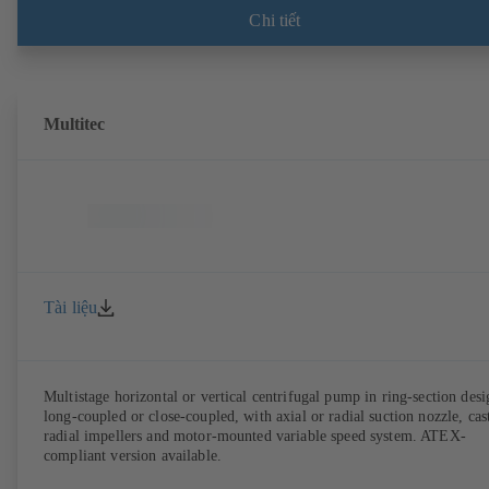
without rotor position sensors. Motor mounting points in accordance
Chi tiết
with EN 50347, envelope dimensions in accordance with DIN V 4267
(07-2011). ATEX-compliant version available.
Multitec
Tài liệu
Multistage horizontal or vertical centrifugal pump in ring-section desi
long-coupled or close-coupled, with axial or radial suction nozzle, cas
radial impellers and motor-mounted variable speed system. ATEX-
compliant version available.