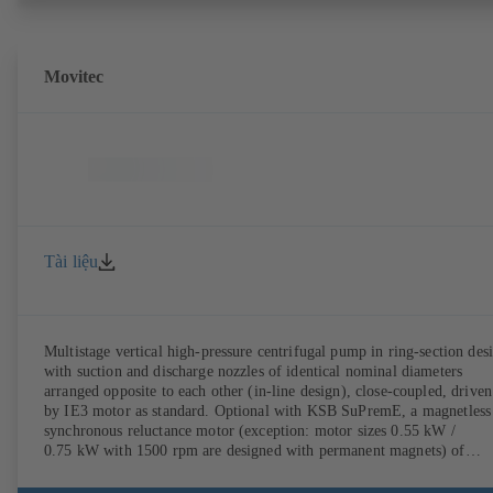
Movitec
Tài liệu
Multistage vertical high-pressure centrifugal pump in ring-section des
with suction and discharge nozzles of identical nominal diameters
arranged opposite to each other (in-line design), close-coupled, driven
by IE3 motor as standard. Optional with KSB SuPremE, a magnetless
synchronous reluctance motor (exception: motor sizes 0.55 kW /
0.75 kW with 1500 rpm are designed with permanent magnets) of
efficiency class IE4/IE5 to IEC TS 60034-30-2:2016, for operation o
KSB PumpDrive 2 or KSB PumpDrive 2 Eco variable speed system