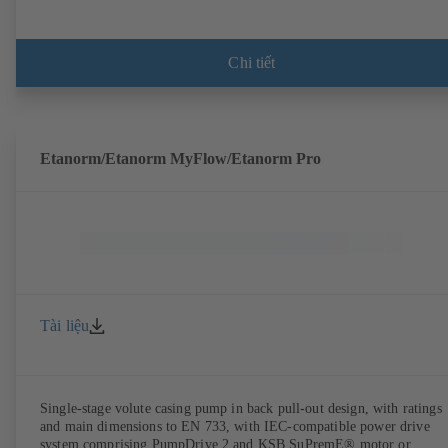
Chi tiết
Etanorm/Etanorm MyFlow/Etanorm Pro
Tài liệu
Single-stage volute casing pump in back pull-out design, with ratings
and main dimensions to EN 733, with IEC-compatible power drive
system comprising PumpDrive 2 and KSB SuPremE® motor or