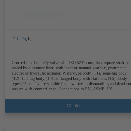
Tài liệu
Centred-disc butterfly valve with ISO 5211 compliant square shaft end
sealed by elastomer liner, with lever or manual gearbox, pneumatic,
electric or hydraulic actuator. Wafer-type body (T1), semi-lug body
(T2), full-lug body (T4) or flanged body with flat faces (T5). Body
types T2 and T4 are suitable for downstream dismantling and dead-en
service with counterflange. Connections to EN, ASME, JIS.
Chi tiết