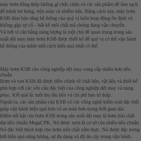
máy bơm bằng thép không gỉ chắc chắn và các sản phẩm dễ làm sạch
để tránh hư hỏng, trộn màu và nhiễm bẩn. Bằng cách này, máy bơm
KSB đảm bảo rằng hệ thống của quý vị luôn hoạt động ổn định và
không gặp sự cố – bất kể môi chất mà chúng đang vận chuyển.
Và bởi vì cân bằng năng lượng là một chủ đề quan trọng trong sản
xuất dệt may máy bơm KSB được thiết kế để quý vị có thể vận hành
hệ thống của mình một cách hiệu quả nhất có thể.
Máy bơm KSB cho công nghiệp dệt may cung cấp nhiều hơn tiêu
chuẩn
Bơm và van KSB đã được điều chỉnh về chất liệu, vật liệu và thiết kế
phù hợp với các yêu cầu đặc biệt của công nghiệp dệt may và trang
phục. Kết quả là: tuổi thọ lâu bền và chi phí bảo trì thấp.
Ngoài ra, các sản phẩm của KSB có các công nghệ kiểm soát đặc biệt
giúp vận hành hiệu quả hơn và an toàn hơn trong thời gian dài.
Điểm nổi bật của bơm KSB trong sản xuất dệt may là bơm hóa chất
đạt tiêu chuẩn MegaCPK. Nó được xem là cơ sở của nhiều tiêu chuẩn.
Nó đặc biệt thích hợp cho bơm môi chất xâm thực. Nó được đặc trưng
bởi hiệu quả năng lượng, sự đa dạng và độ tin cậy trong vận hành.