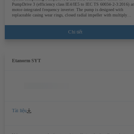
PumpDrive 3 (efficiency class IE4/IE5 to IEC TS 60034-2-3:2016) a
motor-integrated frequency inverter. The pump is designed with
replaceable casing wear rings, closed radial impeller with multiply
curved vanes, single mechanical seal or double mechanical seals to
EN 12756, shaft equipped with replaceable shaft protecting sleeve in 
shaft seal area. The back pull-out design allows the coupling, bearing
Chi tiết
brackets and impeller to be dismantled without the need to disconnect
the pump casing from the piping. Motor mounting points in accordan
with IEC 60072, envelope dimensions in accordance with
DIN V 42673 (07-2011). ATEX-compliant version available. Well ahe
of the ErP Directive's efficiency requirements.
Etanorm SYT
Tài liệu