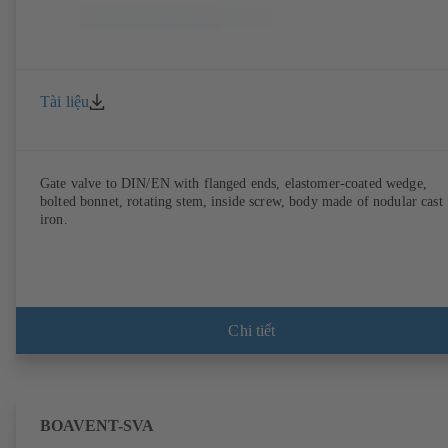
Tài liệu
Gate valve to DIN/EN with flanged ends, elastomer-coated wedge,
bolted bonnet, rotating stem, inside screw, body made of nodular cast
iron.
Chi tiết
BOAVENT-SVA