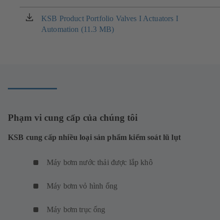
một
tab
KSB Product Portfolio Valves I Actuators I
(mở
mới)
Automation (11.3 MB)
trong
một
tab
mới)
Phạm vi cung cấp của chúng tôi
KSB cung cấp nhiều loại sản phẩm kiểm soát lũ lụt
Máy bơm nước thải được lắp khô
Máy bơm vỏ hình ống
Máy bơm trục ống