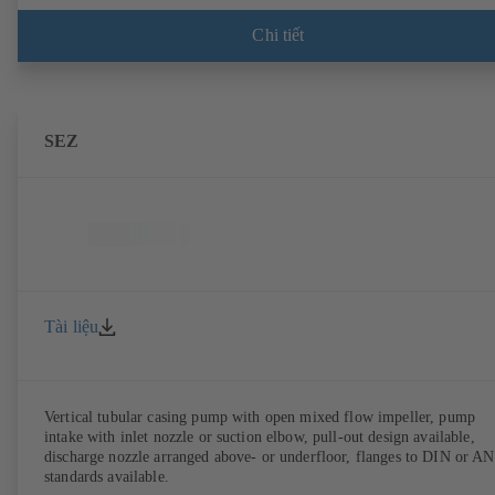
Chi tiết
SEZ
Tài liệu
Vertical tubular casing pump with open mixed flow impeller, pump
intake with inlet nozzle or suction elbow, pull-out design available,
discharge nozzle arranged above- or underfloor, flanges to DIN or A
standards available.