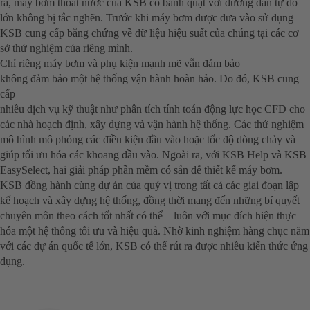
ra, máy bơm thoát nước của KSB có bánh quạt với đường dẫn tự do
lớn không bị tắc nghẽn. Trước khi máy bơm được đưa vào sử dụng
KSB cung cấp bằng chứng về dữ liệu hiệu suất của chúng tại các cơ
sở thử nghiệm của riêng mình.
Chỉ riêng máy bơm và phụ kiện mạnh mẽ vẫn đảm bảo
không đảm bảo một hệ thống vận hành hoàn hảo. Do đó, KSB cung
cấp
nhiều dịch vụ kỹ thuật như phân tích tính toán động lực học CFD cho
các nhà hoạch định, xây dựng và vận hành hệ thống. Các thử nghiệm
mô hình mô phỏng các điều kiện đầu vào hoặc tốc độ dòng chảy và
giúp tối ưu hóa các khoang đầu vào. Ngoài ra, với KSB Help và KSB
EasySelect, hai giải pháp phần mềm có sẵn để thiết kế máy bơm.
KSB đồng hành cùng dự án của quý vị trong tất cả các giai đoạn lập
kế hoạch và xây dựng hệ thống, đồng thời mang đến những bí quyết
chuyên môn theo cách tốt nhất có thể – luôn với mục đích hiện thực
hóa một hệ thống tối ưu và hiệu quả. Nhờ kinh nghiệm hàng chục năm
với các dự án quốc tế lớn, KSB có thể rút ra được nhiều kiến thức ứng
dụng.