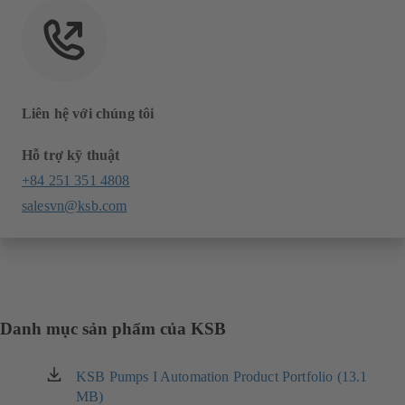
Liên hệ với chúng tôi
Hỗ trợ kỹ thuật
+84 251 351 4808
salesvn@ksb.com
Danh mục sản phẩm của KSB
KSB Pumps I Automation Product Portfolio (13.1
(mở
MB)
trong