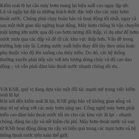
Kiểm soát lũ lụt cần máy bơm mang lại hiệu suất cao ngay lập tức
Lũ và ngập lụt đặt ra những thách thức đặc biệt cho các máy bơm
thoát nước. Chúng phải chạy hoàn hảo và hoạt động tốt nhất, ngay cả
sau một thời gian dài ngừng hoạt động. Máy bơm chống lũ vận chuyển
một lượng lớn nước qua độ cao bơm tương đối thấp, ví dụ như để bơm
nước mưa qua các đập và đê từ các khu vực thấp hơn. Vấn đề trong
trường hợp này là: Lượng nước xuất hiện thay đổi tùy theo mùa hoặc
phụ thuộc vào độ lên xuống của thủy triều. Do đó, các hệ thống
thường xuyên phải tiếp xúc với lưu lượng dòng chảy và độ cao dao
động – và vẫn phải đảm bảo thoát nước nhanh chóng tối ưu.
Với KSB, quý vị đang dựa vào một đối tác mạnh mẽ trong việc kiểm
soát lũ lụt
Khi nói đến kiểm soát lũ lụt, KSB giúp bảo vệ không gian sống và
duy trì sự sống với các máy bơm sáng tạo. Công nghệ máy bơm phát
triển cao đảm bảo thoát nước tối ưu cho các khu vực lũ lụt – nhanh
chóng, đáng tin cậy và tiết kiệm chi phí. Máy bơm thoát nước và van
từ KSB hoạt động đáng tin cậy và hiệu quả trong các trạm bơm và hệ
thống thoát nước trên toàn thế giới.