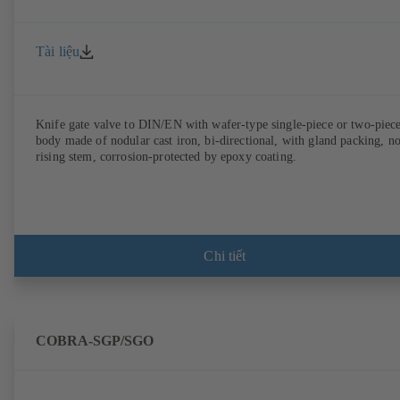
Tài liệu
Knife gate valve to DIN/EN with wafer-type single-piece or two-piec
body made of nodular cast iron, bi-directional, with gland packing, n
rising stem, corrosion-protected by epoxy coating.
Chi tiết
COBRA-SGP/SGO