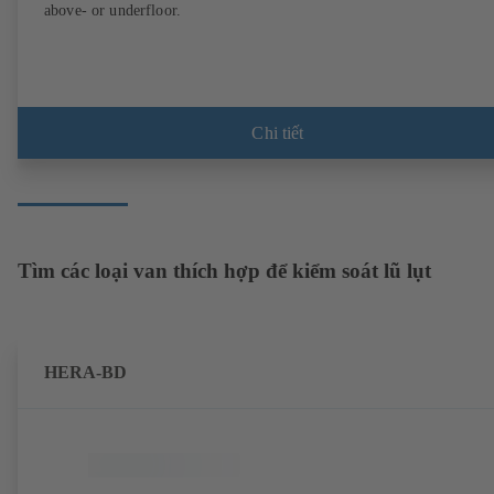
above- or underfloor.
Chi tiết
Tìm các loại van thích hợp để kiểm soát lũ lụt
HERA-BD