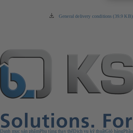
General delivery conditions (39.9 KB)
(mở
trong
một
tab
mới)
Danh mục sản phẩm
Phụ tùng thay thế
Dịch vụ kỹ thuật
Giỏ hàng
Phần