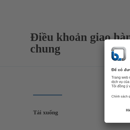
Điều khoản giao hà
chung
Tải xuống