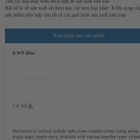
Tìm các loại máy bơm thích hợp để sản xuất kim loại
Bất kể là về sản xuất sắt thép hay các kim loại khác: KSB cung cấ
sản phẩm phù hợp cho tất cả các quá trình sản xuất kim loại.
Xem danh mục sản phẩm
KWP-Bloc
Tài liệu
Horizontal or vertical radially split close-coupled volute casing pump,
single-stage, single-entry, available with various impeller types: close