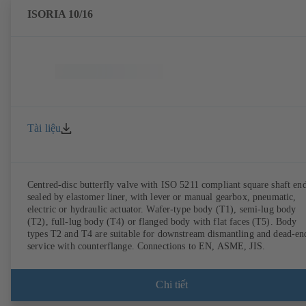
ISORIA 10/16
Tài liệu
Centred-disc butterfly valve with ISO 5211 compliant square shaft end
sealed by elastomer liner, with lever or manual gearbox, pneumatic,
electric or hydraulic actuator. Wafer-type body (T1), semi-lug body
(T2), full-lug body (T4) or flanged body with flat faces (T5). Body
types T2 and T4 are suitable for downstream dismantling and dead-en
service with counterflange. Connections to EN, ASME, JIS.
Chi tiết