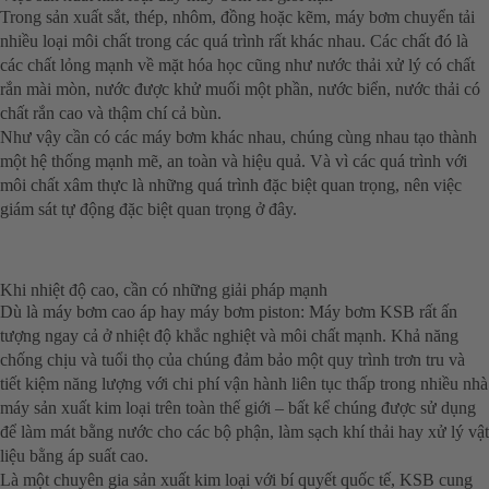
Trong sản xuất sắt, thép, nhôm, đồng hoặc kẽm, máy bơm chuyển tải
nhiều loại môi chất trong các quá trình rất khác nhau. Các chất đó là
các chất lỏng mạnh về mặt hóa học cũng như nước thải xử lý có chất
rắn mài mòn, nước được khử muối một phần, nước biển, nước thải có
chất rắn cao và thậm chí cả bùn.
Như vậy cần có các máy bơm khác nhau, chúng cùng nhau tạo thành
một hệ thống mạnh mẽ, an toàn và hiệu quả. Và vì các quá trình với
môi chất xâm thực là những quá trình đặc biệt quan trọng, nên việc
giám sát tự động đặc biệt quan trọng ở đây.
Khi nhiệt độ cao, cần có những giải pháp mạnh
Dù là máy bơm cao áp hay máy bơm piston: Máy bơm KSB rất ấn
tượng ngay cả ở nhiệt độ khắc nghiệt và môi chất mạnh. Khả năng
chống chịu và tuổi thọ của chúng đảm bảo một quy trình trơn tru và
tiết kiệm năng lượng với chi phí vận hành liên tục thấp trong nhiều nhà
máy sản xuất kim loại trên toàn thế giới – bất kể chúng được sử dụng
để làm mát bằng nước cho các bộ phận, làm sạch khí thải hay xử lý vật
liệu bằng áp suất cao.
Là một chuyên gia sản xuất kim loại với bí quyết quốc tế, KSB cung