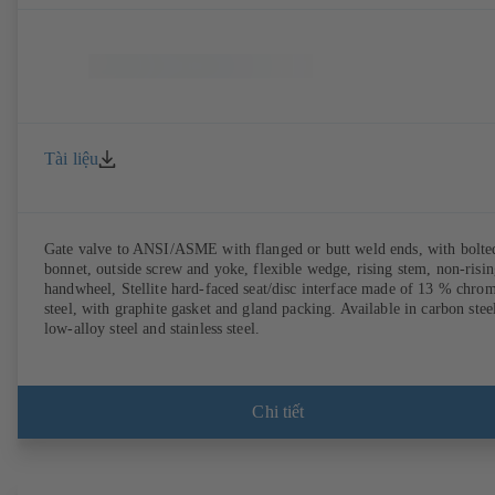
Tài liệu
Gate valve to ANSI/ASME with flanged or butt weld ends, with bolte
bonnet, outside screw and yoke, flexible wedge, rising stem, non-risi
handwheel, Stellite hard-faced seat/disc interface made of 13 % chro
steel, with graphite gasket and gland packing. Available in carbon stee
low-alloy steel and stainless steel.
Chi tiết