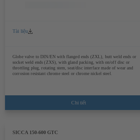
Tài liệu
Globe valve to DIN/EN with flanged ends (ZXL), butt weld ends or
socket weld ends (ZXS), with gland packing, with on/off disc or
throttling plug, rotating stem, seat/disc interface made of wear and
corrosion resistant chrome steel or chrome nickel steel.
Chi tiết
SICCA 150-600 GTC