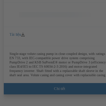
Tài liệu
Single-stage volute casing pump in close-coupled design, with ratings 
EN 733, with IEC-compatible power drive system comprising
PumpDrive 2 and KSB SuPremE® motor or PumpDrive 3 (efficiency
class IE4/IE5 to IEC TS 60034-2-3:2016) and motor-integrated
frequency inverter. Shaft fitted with a replaceable shaft sleeve in the
shaft seal area. Volute casing and casing cover with replaceable casing
wear rings. Volute casing with integrally cast pump feet for variants B
C and S. Motor mounting points in accordance with IEC 60072,
envelope dimensions in accordance with DIN V 42673 (07-2011).
Chi tiết
ATEX-compliant version available. Well ahead of the ErP Directive's
efficiency requirements.