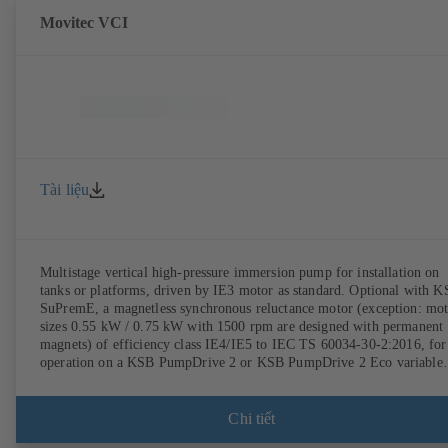
Movitec VCI
Tài liệu
Multistage vertical high-pressure immersion pump for installation on
tanks or platforms, driven by IE3 motor as standard. Optional with 
SuPremE, a magnetless synchronous reluctance motor (exception: mo
sizes 0.55 kW / 0.75 kW with 1500 rpm are designed with permanent
magnets) of efficiency class IE4/IE5 to IEC TS 60034-30-2:2016, for
operation on a KSB PumpDrive 2 or KSB PumpDrive 2 Eco variable
speed system without rotor position sensors.
Chi tiết