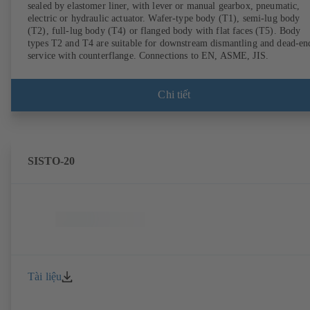
sealed by elastomer liner, with lever or manual gearbox, pneumatic,
electric or hydraulic actuator. Wafer-type body (T1), semi-lug body
(T2), full-lug body (T4) or flanged body with flat faces (T5). Body
types T2 and T4 are suitable for downstream dismantling and dead-en
service with counterflange. Connections to EN, ASME, JIS.
Chi tiết
SISTO-20
Tài liệu