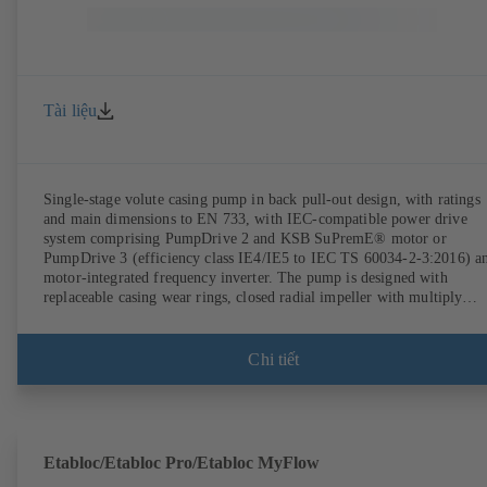
Tài liệu
Single-stage volute casing pump in back pull-out design, with ratings
and main dimensions to EN 733, with IEC-compatible power drive
system comprising PumpDrive 2 and KSB SuPremE® motor or
PumpDrive 3 (efficiency class IE4/IE5 to IEC TS 60034-2-3:2016) a
motor-integrated frequency inverter. The pump is designed with
replaceable casing wear rings, closed radial impeller with multiply
curved vanes, single mechanical seal or double mechanical seals to
EN 12756, shaft equipped with replaceable shaft protecting sleeve in 
shaft seal area. The back pull-out design allows the coupling, bearing
Chi tiết
brackets and impeller to be dismantled without the need to disconnect
the pump casing from the piping. Motor mounting points in accordan
with IEC 60072, envelope dimensions in accordance with
DIN V 42673 (07-2011). ATEX-compliant version available. Well ahe
of the ErP Directive's efficiency requirements.
Etabloc/Etabloc Pro/Etabloc MyFlow