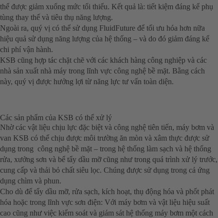
thể được giảm xuống mức tối thiểu. Kết quả là: tiết kiệm đáng kể phụ
tùng thay thế và tiêu thụ năng lượng.
Ngoài ra, quý vị có thể sử dụng FluidFuture để tối ưu hóa hơn nữa
hiệu quả sử dụng năng lượng của hệ thống – và do đó giảm đáng kể
chi phí vận hành.
KSB cũng hợp tác chặt chẽ với các khách hàng công nghiệp và các
nhà sản xuất nhà máy trong lĩnh vực công nghệ bề mặt. Bằng cách
này, quý vị được hưởng lợi từ năng lực tư vấn toàn diện.
Các sản phẩm của KSB có thể xử lý
Nhờ các vật liệu chịu lực đặc biệt và công nghệ tiên tiến, máy bơm và
van KSB có thể chịu được môi trường ăn mòn và xâm thực được sử
dụng trong công nghệ bề mặt – trong hệ thống làm sạch và hệ thống
rửa, xưởng sơn và bể tẩy dầu mỡ cũng như trong quá trình xử lý trước,
cung cấp và thải bỏ chất siêu lọc. Chúng được sử dụng trong cả ứng
dụng chìm và phun.
Cho dù để tẩy dầu mỡ, rửa sạch, kích hoạt, thụ động hóa và phốt phát
hóa hoặc trong lĩnh vực sơn điện: Với máy bơm và vật liệu hiệu suất
cao cũng như việc kiểm soát và giám sát hệ thống máy bơm một cách