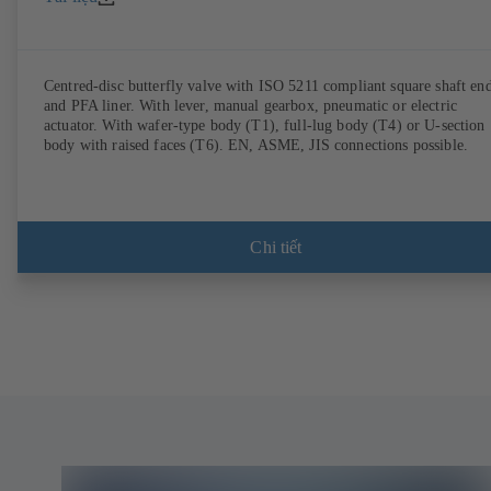
Centred-disc butterfly valve with ISO 5211 compliant square shaft en
and PFA liner. With lever, manual gearbox, pneumatic or electric
actuator. With wafer-type body (T1), full-lug body (T4) or U-section
body with raised faces (T6). EN, ASME, JIS connections possible.
Chi tiết