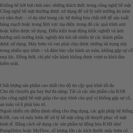
Không hề hời hợt chút nào: những thách thức trong công nghệ bề mặt
Công nghệ bề mặt thường được xử dụng để xử lý môi trường ăn mòn
và xâm thực – ví dụ như trong các hệ thống hóa chất ướt để sản xuất
bảng mạch hoặc trong lĩnh vực mạ điện, trong đó các quá trình axit
hoặc kiềm được sử dụng. Điều kiện hoạt động khắc nghiệt và ảnh
hưởng môi trường khắc nghiệt đòi hỏi rất nhiều từ các thành phần
được sử dụng. Máy bơm và van phải chịu được những tải trọng này
trong nhiều quy trình – và đảm bảo vận hành an toàn, không gặp sự cố
mọi lúc. Đồng thời, chi phí vận hành không được vượt ra khỏi tầm
kiểm soát.
Chất lượng sản phẩm cao nhất cho độ tin cậy quá trình tối đa
Cho dù chuyên gia hay thợ đa năng: Tất cả các sản phẩm của KSB
cho công nghệ bề mặt giúp cho quy trình của quý vị không gặp sự cố,
an toàn và ít phải bảo trì.
Ngoài nhiều ưu điểm dành riêng cho ứng dụng, các giải pháp hệ thống
KSB, van và máy bơm để xử lý bề mặt cũng rất thuyết phục về mặt
kinh tế. Bằng cách sử dụng các sản phẩm tự động hóa KSB như
PumpDrive hoặc MyFlow, số lượng lớn các kích thước máy bơm có