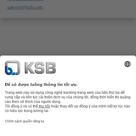
salesvn@ksb.com
Danh mục sản phẩm
Phụ tùng thay thế
Dịch vụ kỹ thuật
Giỏ hàng
Phần
mềm và giải pháp
Công nghệ xử lý nước thải
Các ứng dụng ngành nước
Kỹ thuật công