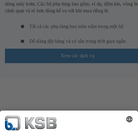
dòng máy bơm. Các bộ phụ tùng bao gồm, ví dụ, đệm kín, vòng bi
cánh quạt và rẻ hơn đáng kể so với khi mua riêng lẻ.
Tất cả các phụ tùng hao mòn nằm trong một bộ
Dễ dàng đặt hàng và có sẵn trong thời gian ngắn
Xem các dịch vụ