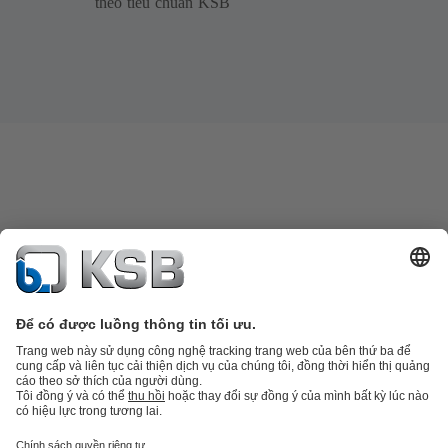
theo tiêu chuẩn KSB
Danh mục sản phẩm
Phụ tùng thay thế
Dịch vụ kỹ thuật
Giỏ hàng
Phần