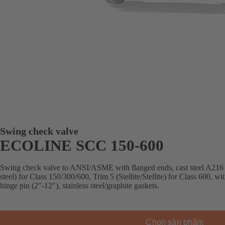
Swing check valve
ECOLINE SCC 150-600
Swing check valve to ANSI/ASME with flanged ends, cast steel A216
steel) for Class 150/300/600, Trim 5 (Stellite/Stellite) for Class 600, w
hinge pin (2"-12"), stainless steel/graphite gaskets.
Chọn sản phẩm