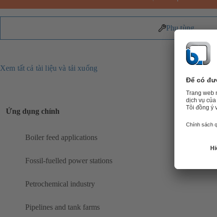
Phụ tùng
Xem tất cả tài liệu và tải xuống
Ứng dụng chính
Boiler feed applications
Fossil-fuelled power stations
Petrochemical industry
Pipelines and tank farms