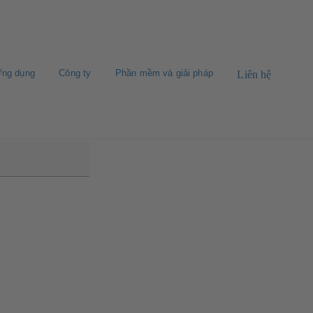
ng dụng
Công ty
Phần mềm và giải pháp
Liên hệ
-600