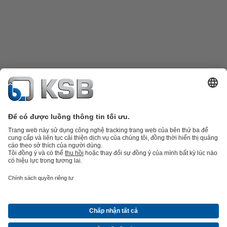
Danh mục sản phẩm
Phụ tùng thay thế
Dịch vụ kỹ thuật
Giỏ hàng
Phần
mềm và giải pháp
Công nghệ xử lý nước thải
Các ứng dụng ngành nước
Kỹ thuật công
nghiệp
Công nghệ xây dựng
Công nghệ năng lượng
Công ty
Tin tức và sự kiện
Báo chí
Nghề nghiệp
Mạng xã hội