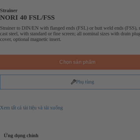
Strainer
NORI 40 FSL/FSS
Strainer to DIN/EN with flanged ends (FSL) or butt weld ends (FSS),
cast steel, with standard or fine screen; all nominal sizes with drain plug
cover, optional magnetic insert.
Chọn sản phẩm
Phụ tùng
Xem tất cả tài liệu và tải xuống
Ứng dụng chính