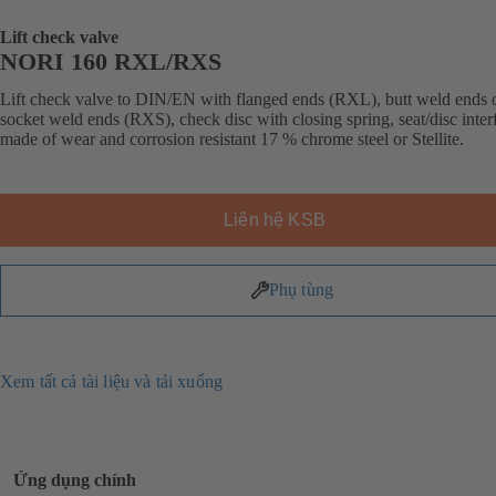
Lift check valve
NORI 160 RXL/RXS
Lift check valve to DIN/EN with flanged ends (RXL), butt weld ends 
socket weld ends (RXS), check disc with closing spring, seat/disc inter
made of wear and corrosion resistant 17 % chrome steel or Stellite.
Liên hệ KSB
Phụ tùng
Xem tất cả tài liệu và tải xuống
Ứng dụng chính