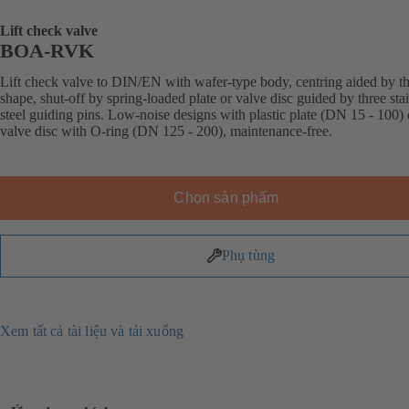
Lift check valve
BOA-RVK
Lift check valve to DIN/EN with wafer-type body, centring aided by t
shape, shut-off by spring-loaded plate or valve disc guided by three sta
steel guiding pins. Low-noise designs with plastic plate (DN 15 - 100) 
valve disc with O-ring (DN 125 - 200), maintenance-free.
Chọn sản phẩm
Phụ tùng
Xem tất cả tài liệu và tải xuống