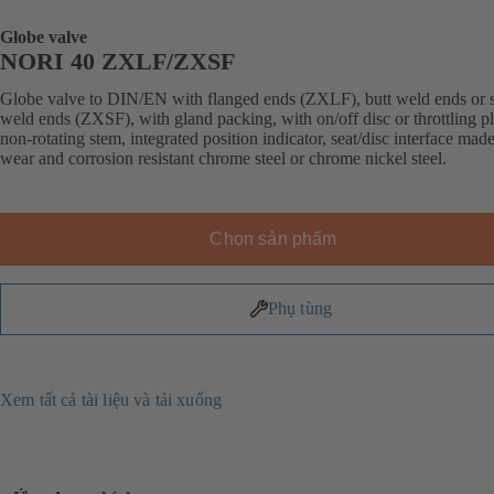
Globe valve
NORI 40 ZXLF/ZXSF
Globe valve to DIN/EN with flanged ends (ZXLF), butt weld ends or 
weld ends (ZXSF), with gland packing, with on/off disc or throttling p
non-rotating stem, integrated position indicator, seat/disc interface made
wear and corrosion resistant chrome steel or chrome nickel steel.
Chọn sản phẩm
Phụ tùng
Xem tất cả tài liệu và tải xuống