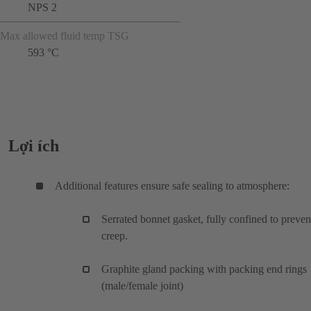
NPS 2
Max allowed fluid temp TSG
593 °C
Lợi ích
Additional features ensure safe sealing to atmosphere:
Serrated bonnet gasket, fully confined to preven
creep.
Graphite gland packing with packing end rings
(male/female joint)