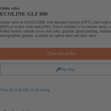
Globe valve
ECOLINE GLF 800
Globe valve to ANSI/ASME with threaded sockets (NPT), butt weld e
(BW) or socket weld ends (SW), Trim 8 (Stellite/13 % chrome steel), w
bolted bonnet, outside screw and yoke, graphite gland packing, stainles
steel/graphite gaskets, available in carbon steel and alloy steel.
Chọn sản phẩm
Phụ tùng
Xem tất cả tài liệu và tải xuống