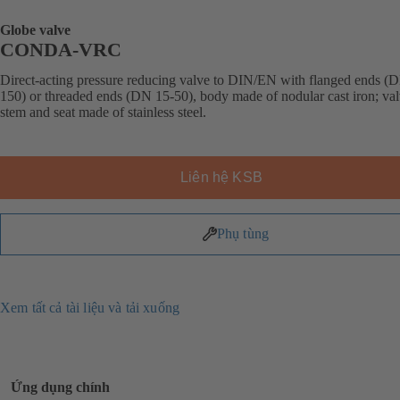
Globe valve
CONDA-VRC
Direct-acting pressure reducing valve to DIN/EN with flanged ends (
150) or threaded ends (DN 15-50), body made of nodular cast iron; val
stem and seat made of stainless steel.
Liên hệ KSB
Phụ tùng
Xem tất cả tài liệu và tải xuống
Ứng dụng chính