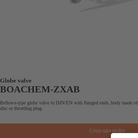
Globe valve
BOACHEM-ZXAB
Bellows-type globe valve to DIN/EN with flanged ends, body made of st
disc or throttling plug.
Chọn sản phẩm