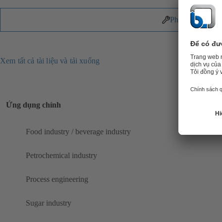
Phụ tùng
Xem tất cả tài liệu và tải xuống
Ứng dụng chính
Food industry / beverage industry
Petrochemical industry
Process engineering
Sugar industry