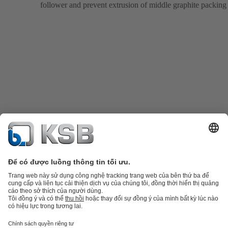
follower and prevent extrusion of middle graphite packing 
Danh mục sản phẩm
Phụ tùng thay thế
Dịch vụ kỹ thuật
Giỏ hàng
Phần