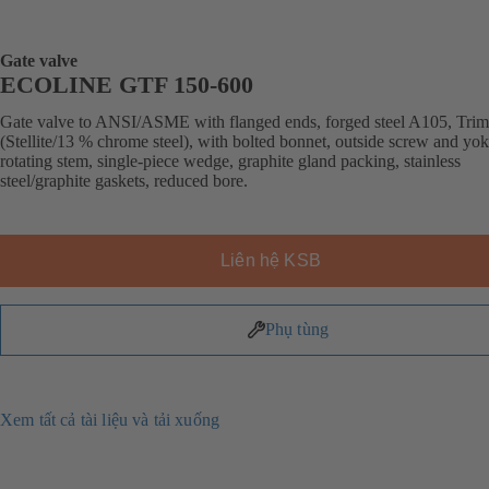
Gate valve
ECOLINE GTF 150-600
Gate valve to ANSI/ASME with flanged ends, forged steel A105, Trim
(Stellite/13 % chrome steel), with bolted bonnet, outside screw and yok
rotating stem, single-piece wedge, graphite gland packing, stainless
steel/graphite gaskets, reduced bore.
Liên hệ KSB
Phụ tùng
Xem tất cả tài liệu và tải xuống