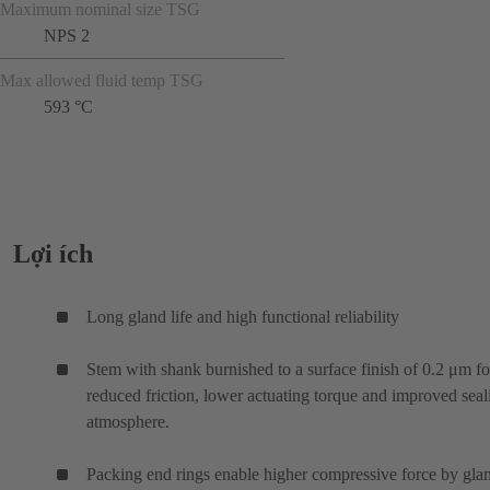
Maximum nominal size TSG
NPS 2
Max allowed fluid temp TSG
593 °C
Lợi ích
Long gland life and high functional reliability
Stem with shank burnished to a surface finish of 0.2 μm fo
reduced friction, lower actuating torque and improved seal
atmosphere.
Packing end rings enable higher compressive force by gla