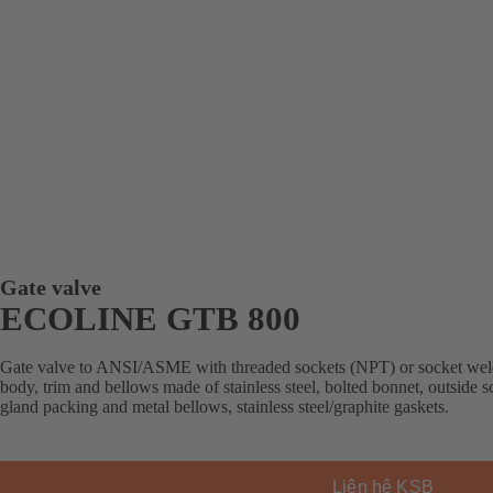
Gate valve
ECOLINE GTB 800
Gate valve to ANSI/ASME with threaded sockets (NPT) or socket weld e
body, trim and bellows made of stainless steel, bolted bonnet, outside 
gland packing and metal bellows, stainless steel/graphite gaskets.
Liên hệ KSB