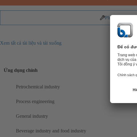
Phụ tùng
Xem tất cả tài liệu và tải xuống
Ứng dụng chính
Petrochemical industry
Process engineering
General industry
Beverage industry and food industry