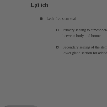
Lợi ích
Leak-free stem seal
Primary sealing to atmosphere
between body and bonnet.
Secondary sealing of the ste
lower gland section for added