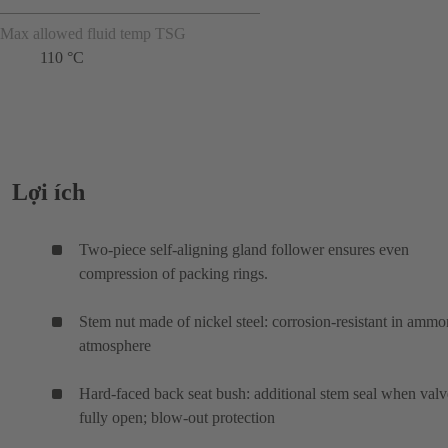
Max allowed fluid temp TSG
110 °C
Lợi ích
Two-piece self-aligning gland follower ensures even
compression of packing rings.
Stem nut made of nickel steel: corrosion-resistant in ammo
atmosphere
Hard-faced back seat bush: additional stem seal when valv
fully open; blow-out protection